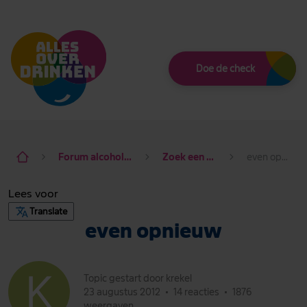
Thema
Doe de check
Forum alcohol de baas
Zoek een maatje
even opnieuw
Lees voor
Translate
even opnieuw
Topic gestart door krekel
23 augustus 2012
•
14 reacties
•
1876
weergaven