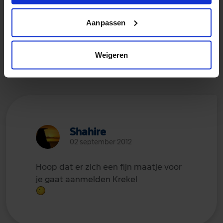
gelukkig wel wat pb's waar ik veel aan
heb...
Aanpassen
Groetjes!
Weigeren
Shahire
02 september 2012
Hoop dat er zich een fijn maatje voor
je gaat aanmelden Krekel