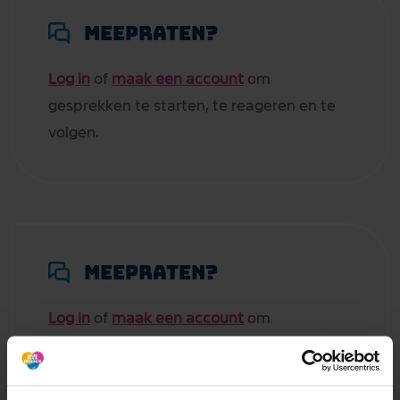
Meepraten?
Log in
of
maak een account
om
gesprekken te starten, te reageren en te
volgen.
Meepraten?
Log in
of
maak een account
om
gesprekken te starten, te reageren en te
volgen.