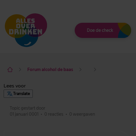
Thema
Doe de check
Forum alcohol de baas
Lees voor
Translate
Topic gestart door
01 januari 0001
•
0 reacties
•
0 weergaven