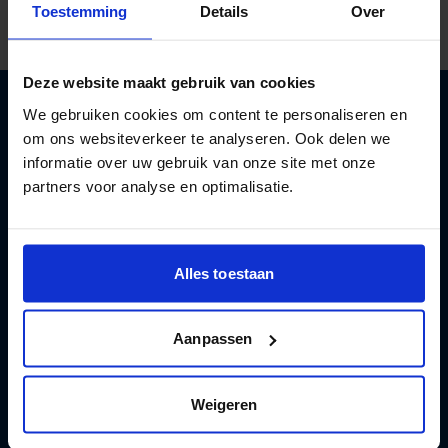
Toestemming
Details
Over
Deze website maakt gebruik van cookies
We gebruiken cookies om content te personaliseren en
om ons websiteverkeer te analyseren. Ook delen we
Aan de slag met een gezonder leven
informatie over uw gebruik van onze site met onze
met minder alcohol
partners voor analyse en optimalisatie.
Registreren
Alles toestaan
Aanpassen
Test en apps
Weigeren
Hulp en advies