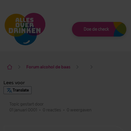
Thema
Doe de check
Forum alcohol de baas
Lees voor
Translate
Topic gestart door
01 januari 0001
•
0 reacties
•
0 weergaven