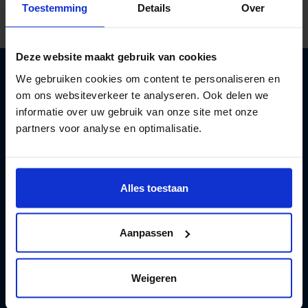
Toestemming
Details
Over
Deze website maakt gebruik van cookies
We gebruiken cookies om content te personaliseren en
om ons websiteverkeer te analyseren. Ook delen we
Aan de slag met een gezonder leven
informatie over uw gebruik van onze site met onze
met minder alcohol
partners voor analyse en optimalisatie.
Registreren
Alles toestaan
Aanpassen
Test en apps
Weigeren
Hulp en advies