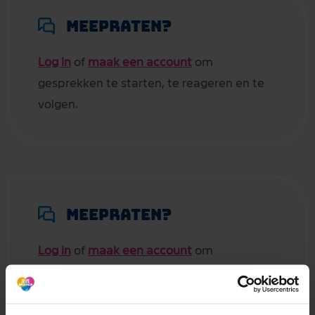
Meepraten?
Log in
of
maak een account
om
gesprekken te starten, te reageren en te
volgen.
Meepraten?
Log in
of
maak een account
om
gesprekken te starten, te reageren en te
volgen.