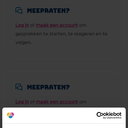
Meepraten?
Log in
of
maak een account
om
gesprekken te starten, te reageren en te
volgen.
Meepraten?
Log in
of
maak een account
om
gesprekken te starten, te reageren en te
volgen.