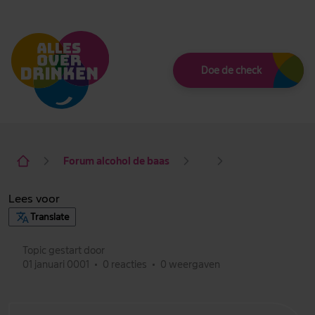
Thema
Doe de check
Forum alcohol de baas
Lees voor
Translate
Topic gestart door
01 januari 0001
•
0 reacties
•
0 weergaven