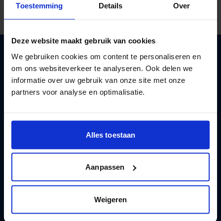
Toestemming
Details
Over
Deze website maakt gebruik van cookies
We gebruiken cookies om content te personaliseren en
om ons websiteverkeer te analyseren. Ook delen we
Aan de slag met een gezonder leven
informatie over uw gebruik van onze site met onze
met minder alcohol
partners voor analyse en optimalisatie.
Registreren
Alles toestaan
Aanpassen
Test en apps
Weigeren
Hulp en advies