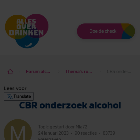
Thema
Doe de check
Forum alcohol de baas
Thema's rondom alcohol
CBR onderzoek alcohol
Lees voor
Translate
CBR onderzoek alcohol
Topic gestart door Mia72
24 januari 2023
•
90 reacties
•
83739
weergaven