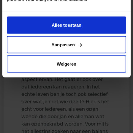
Musashi
01 maart 2022
Alles toestaan
5 minuten geleden zei Oskar:
Je kunt toch best de diepte in
Aanpassen
zonder je privacy te grabbel te
gooien?
Weigeren
Ja maar de privacy is maar één
aspect ervan. Het gaat er ook over
dat iedereen kan reageren. In het
echte leven ben je toch ook selectief
over wat je met wie deelt? Hier is het
echt voor iedereen, als een open
wonde die door jan en alleman wat
kan opengekrabd worden. Voor mij is
het alleszins zoeken naar een balans