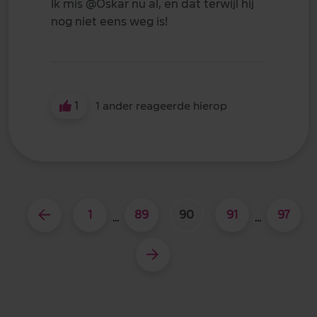
Ik mis
@Oskar
nu al, en dat terwijl hij
nog niet eens weg is!
1
1 ander reageerde hierop
1
89
90
91
97
...
...