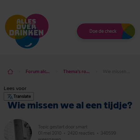
Thema
Doe de check
Forum alcohol de baas
Thema's rondom alcohol
Wie missen we al een tijdje?
Lees voor
Translate
Wie missen we al een tijdje?
Topic gestart door smart
01 mei 2010
•
2420 reacties
•
340599
weergaven