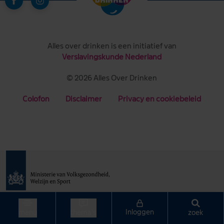
Alles over drinken is een initiatief van
Verslavingskunde Nederland
© 2026 Alles Over Drinken
Colofon
Disclaimer
Privacy en cookiebeleid
Gerealiseerd in samenwerking met het
Ministerie van
Inloggen
zoek
menu
thema's
Volksgezondheid, Welzijn en Sport.