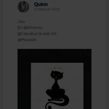
Quinn
23 februari 2022
Jou.
En
@Artemis
.
@Claudius
is ook stil.
@Musashi