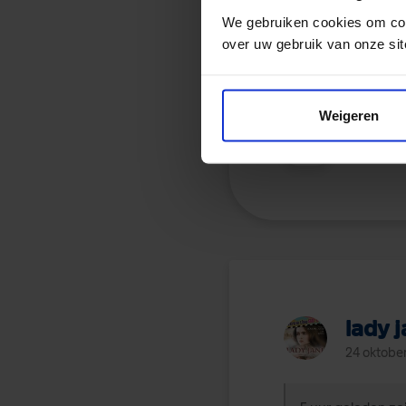
We gebruiken cookies om con
over uw gebruik van onze sit
Weigeren
1
1 ander r
lady 
24 oktobe