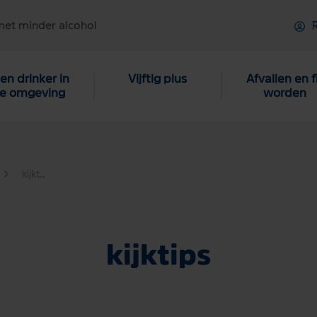
met minder alcohol
R
en drinker in
Vijftig plus
Afvallen en f
je omgeving
worden
kijktips
kijktips