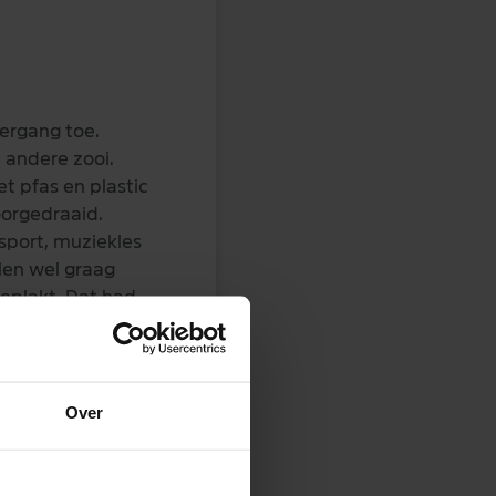
ergang toe.
n andere zooi.
t pfas en plastic
oorgedraaid.
sport, muziekles
llen wel graag
geplakt. Dat had
.
ever miljoenen
3 hondeneigenaren
Over
l, als het
t.