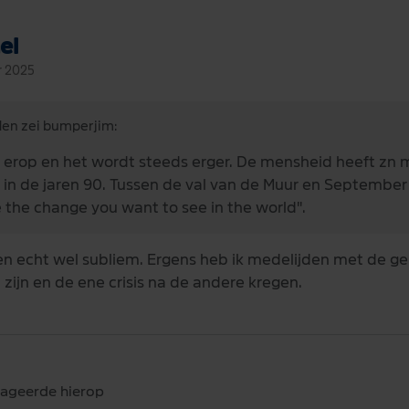
el
r 2025
den zei bumperjim:
n erop en het wordt steeds erger. De mensheid heeft zn 
in de jaren 90. Tussen de val van de Muur en September 
 the change you want to see in the world".
en echt wel subliem. Ergens heb ik medelijden met de ge
ijn en de ene crisis na de andere kregen.
eageerde hierop