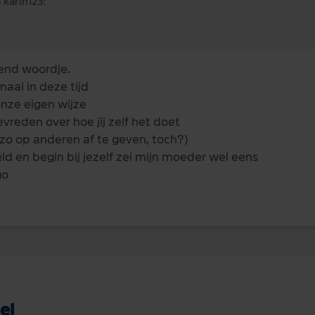
 karin123:
end woordje.
aal in deze tijd
nze eigen wijze
evreden over hoe jij zelf het doet
 zo op anderen af te geven, toch?)
ld en begin bij jezelf zei mijn moeder wel eens
go
el