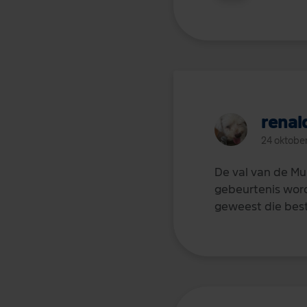
renal
24 oktobe
De val van de Mu
gebeurtenis wordt
geweest die be