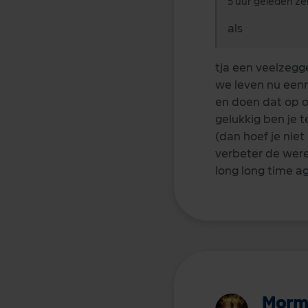
5 uur geleden zei
als
tja een veelzegg
we leven nu eenm
en doen dat op o
gelukkig ben je t
(dan hoef je niet
verbeter de were
long long time a
Morm