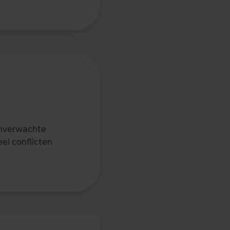
 onverwachte
eel conflicten