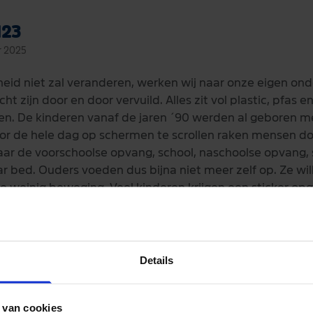
123
r 2025
d niet zal veranderen, werken wij naar onze eigen ond
ht zijn door en door vervuild. Alles zit vol plastic, pfas e
n. De kinderen vanaf de jaren ´90 werden al geboren me
 door de hele dag op schermen te scrollen raken mensen d
ar de voorschoolse opvang, school, naschoolse opvang, 
aar bed. Ouders voeden dus bijna niet meer zelf op. Ze wi
 te weinig beweging. Veel kinderen krijgen een sticker op
s ouders zoals vroeger tijd hadden om op te voeden enz
te bedrijven, banken, machthebbers en religies hebben li
1 Euro moeten missen. En zo zal het gaan...........
bijna elke dag het bos in met mijn hond, tref daar nog 
Details
en! Er is een man bij halverwege de 80 in een scootmobie
ken wij hem door de modder. Machtig prachtig vind ik da
 van cookies
kijken ze het maar........