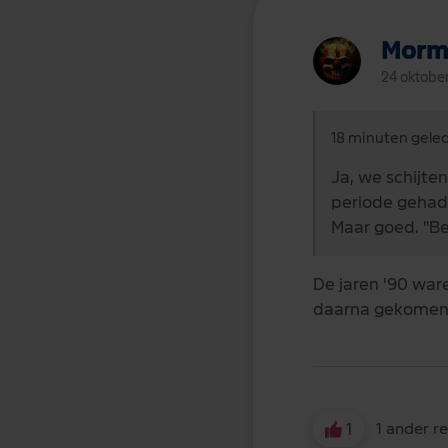
Morm
24 oktobe
18 minuten gele
Ja, we schijte
periode gehad 
Maar goed. "Be
De jaren '90 war
daarna gekomen z
1
1 ander r