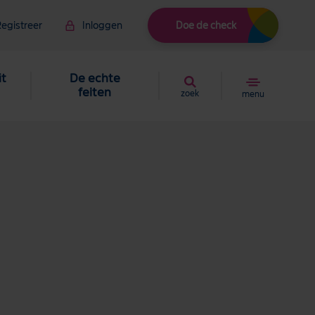
egistreer
Inloggen
Doe de check
it
De echte
feiten
zoek
menu