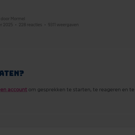
t door Mormel
er 2025
•
228 reacties
•
9311 weergaven
aten?
en account
om gesprekken te starten, te reageren en te