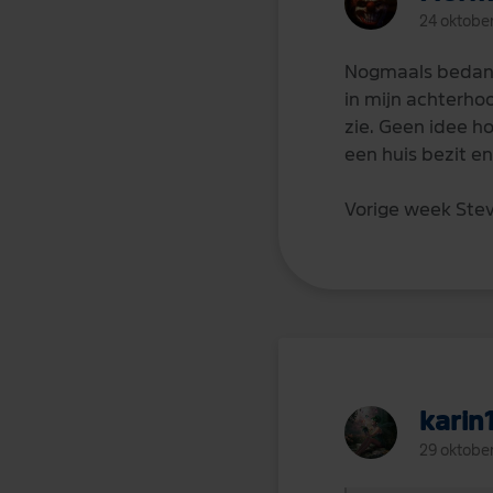
24 oktobe
Nogmaals bedankt
in mijn achterhoo
zie. Geen idee ho
een huis bezit en
Vorige week Stev
karin
29 oktobe