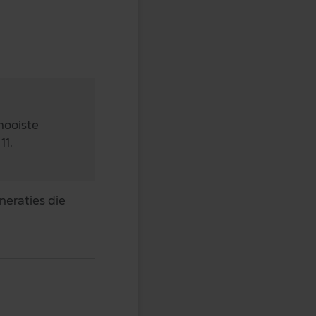
mooiste
11.
neraties die