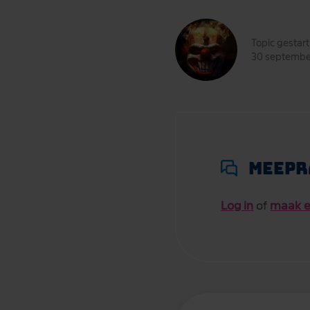
Topic gestar
30 septemb
Meepr
Log in
of
maak e