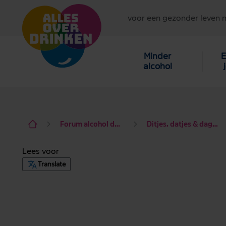
voor een gezonder leven 
Minder
E
alcohol
Forum alcohol de baas
Ditjes, datjes & dagdraad
Lees voor
Translate