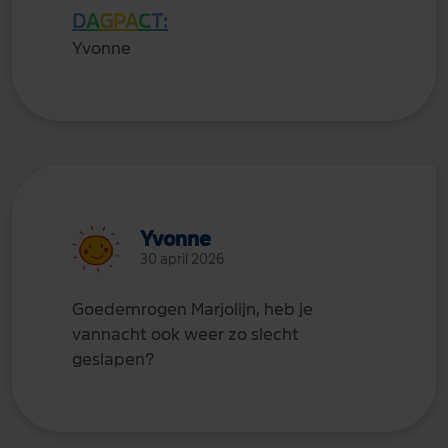
D
A
G
P
A
C
T:
Yvonne
Yvonne
30 april 2026
Goedemrogen Marjolijn, heb je
vannacht ook weer zo slecht
geslapen?