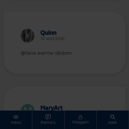
Quinn
30 april 2026
@Yana
warme rijkdom
MaryArt
30 april 2026
Inloggen
zoek
menu
thema's
@Quinn
Ik vind het prachtig, bijna