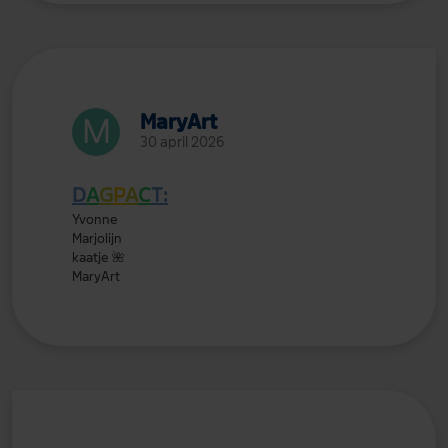
MaryArt
30 april 2026
D
A
G
P
A
C
T:
Yvonne
Marjolijn
kaatje
🌺
MaryArt