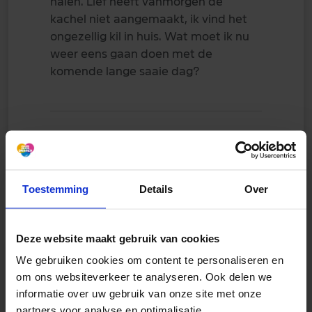
halen. Lief heeft vanmorgen de
kachel niet aangemaakt, ik vind het
ongezellig kil in huis. Wat moet ik nu
weer eens gaan doen met de
komende lange saaie dag?
2
2 anderen reageerden hierop
Toestemming
Details
Over
Deze website maakt gebruik van cookies
We gebruiken cookies om content te personaliseren en
om ons websiteverkeer te analyseren. Ook delen we
Kaatjemama
informatie over uw gebruik van onze site met onze
30 april 2026
partners voor analyse en optimalisatie.