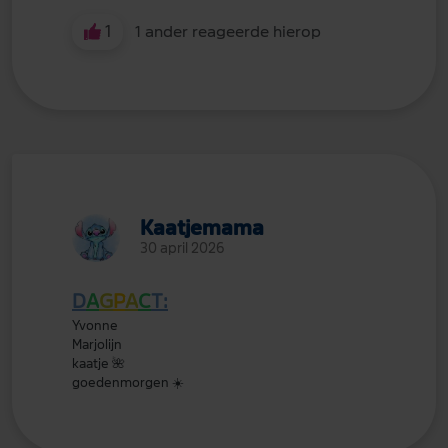
1
1 ander reageerde hierop
Kaatjemama
30 april 2026
D
A
G
P
A
C
T:
Yvonne
Marjolijn
kaatje
🌺
goedenmorgen
☀️