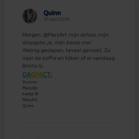
Quinn
30 april 2026
Morgen.
@MaryArt
mijn liefste, mijn
droogste, ja, mijn beste mei
Weinig geslapen, teveel gerookt. Zo
naar de koffie en kijken of er vandaag
Brinta is.
D
A
G
P
A
C
T:
Yvonne
Marjolijn
kaatje
🌺
MaryArt
Quinn