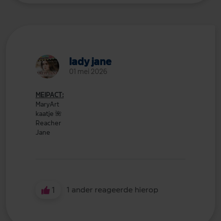
lady jane
01 mei 2026
MEIPACT:
MaryArt
kaatje
🌺
Reacher
Jane
1
1 ander reageerde hierop