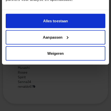
renaldo61
Alles toestaan
04 mei 2026
MEIPACT:
Aanpassen
MaryArt
kaatje
🌺
Reacher
Weigeren
Jane
Maja
Quinn
Musashi
Rosee
Spirit
Senna34
renaldo61
🐕