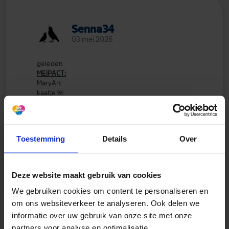
Senna34
03 mei 2026
geleden
MEIPACT:
MaryArt
kaatje
🌺
Reacher
Jane
Maja
Quinn
Toestemming
Details
Over
Musashi
Rosee
Spirit
Senna34
Deze website maakt gebruik van cookies
We gebruiken cookies om content te personaliseren en
om ons websiteverkeer te analyseren. Ook delen we
informatie over uw gebruik van onze site met onze
partners voor analyse en optimalisatie.