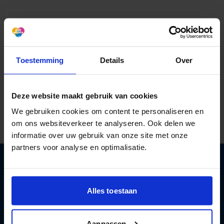
Meepraten?
Toestemming
Details
Over
Log in
of
maak een account
om
gesprekken te starten, te reageren en te
volgen.
Deze website maakt gebruik van cookies
We gebruiken cookies om content te personaliseren en
om ons websiteverkeer te analyseren. Ook delen we
informatie over uw gebruik van onze site met onze
partners voor analyse en optimalisatie.
Aan de slag met een gezonder leven
Alles toestaan
met minder alcohol
Aanpassen