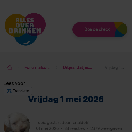
Thema
Doe de check
Forum alcohol de baas
Ditjes, datjes & dagdraad
Vrijdag 1 mei 2026
Lees voor
Translate
Vrijdag 1 mei 2026
Topic gestart door renaldo61
01 mei 2026
•
88 reacties
•
2379 weergaven