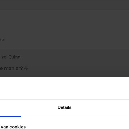
26
 zei Quinn:
ere manier?
☕
t:-)
Details
 van cookies