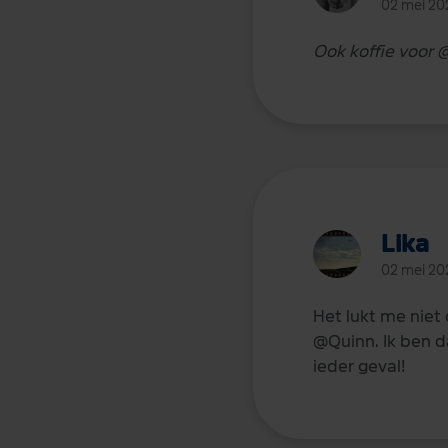
02 mei 20
Ook koffie voor
@
Lika
02 mei 20
Het lukt me niet 
@Quinn. Ik ben d
ieder geval!