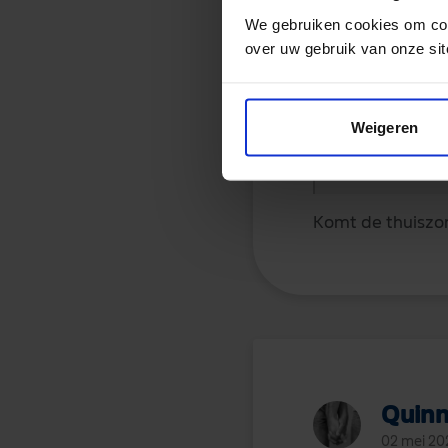
We gebruiken cookies om con
Lika
over uw gebruik van onze sit
02 mei 20
2 minuten gelede
Weigeren
Bellen is nu g
Komt de thuiszo
Quin
02 mei 20