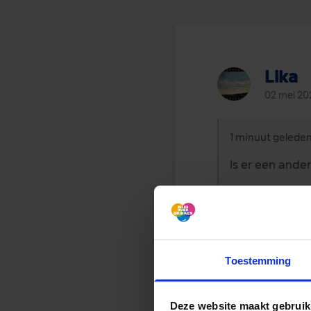
Lika
02 mei 20
1 minuut geleden
Is er een and
Nee, eigenlijk nie
Toestemming
Deze website maakt gebruik