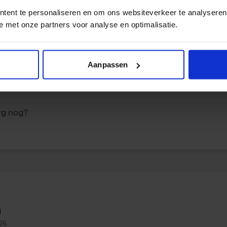
tent te personaliseren en om ons websiteverkeer te analyseren
e met onze partners voor analyse en optimalisatie.
26
n zei Marjolijn:
Aanpassen
een optie. Ben ook erg benauwd. Pijn is ook erg aanwezig
rg nog?
n
26