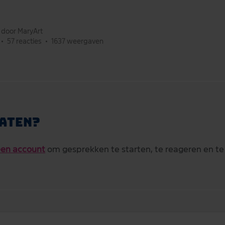
t door MaryArt
•
57 reacties
•
1637 weergaven
aten?
en account
om gesprekken te starten, te reageren en te