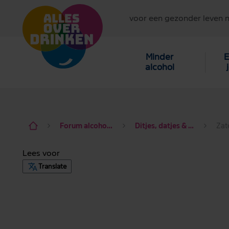
voor een gezonder leven 
Minder
E
alcohol
Forum alcohol de baas
Ditjes, datjes & dagdraad
Lees voor
Translate