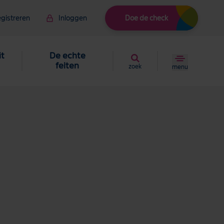
gistreren
Inloggen
Doe de check
it
De echte
feiten
zoek
menu