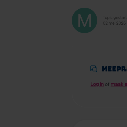
Topic gestar
02 mei 2026
Meepr
Log in
of
maak e