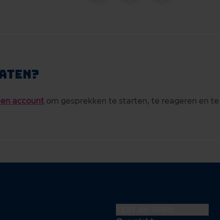
aten?
en account
om gesprekken te starten, te reageren en te
Test en apps