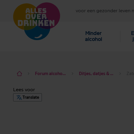
voor een gezonder leven 
Minder
E
alcohol
Forum alcohol de baas
Ditjes, datjes & dagdraad
Lees voor
Translate