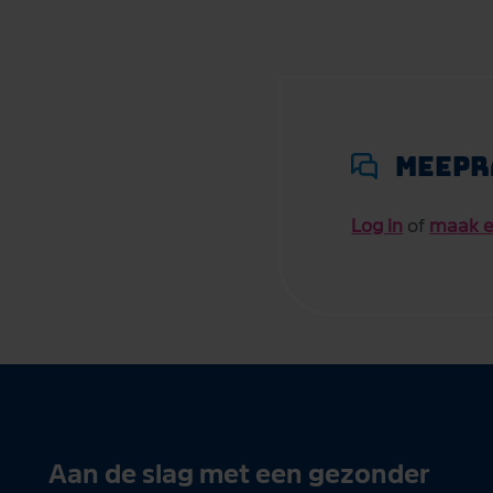
Meepr
Log in
of
maak e
Aan de slag met een gezonder