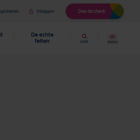
gistreren
Inloggen
Doe de check
it
De echte
feiten
zoek
menu