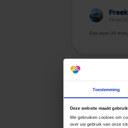
Freek
09 mei 20
Das over 30 min
Kaat
Toestemming
09 mei 20
Deze website maakt gebruik
@Marjolijn
morge
ene kwa trek nee
We gebruiken cookies om con
green
🤷🏼‍♀️
waaro
over uw gebruik van onze sit