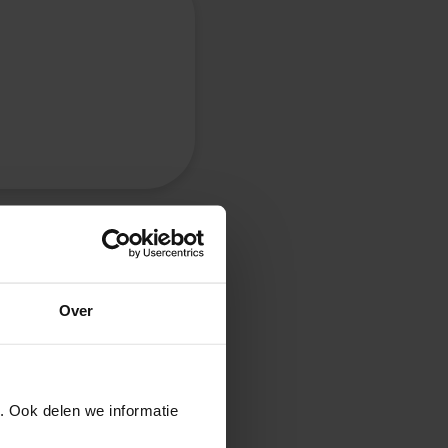
Over
emaakt
 begin ijsthee
. Ook delen we informatie