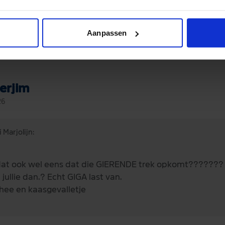
Aanpassen
erjim
26
 Marjolijn:
 dat ook wel eens dat die GIERENDE trek opkomt???????
jullie dan.? Echt GIGA last van.
thee en kaasgevalletje