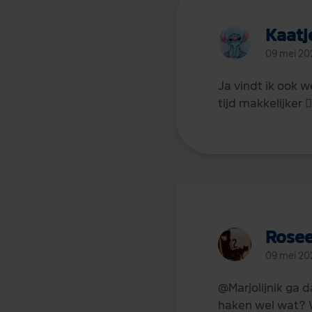
Kaat
09 mei 20
Ja vindt ik ook w
tijd makkelijker
🤷
Rose
09 mei 20
@Marjolijn
ik ga d
haken wel wat? W