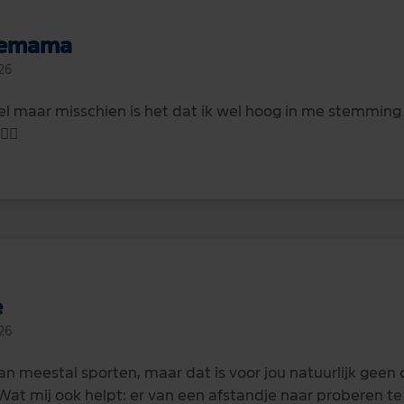
jemama
26
el maar misschien is het dat ik wel hoog in me stemming 
🏼‍♀️
e
26
an meestal sporten, maar dat is voor jou natuurlijk geen 
at mij ook helpt: er van een afstandje naar proberen te 