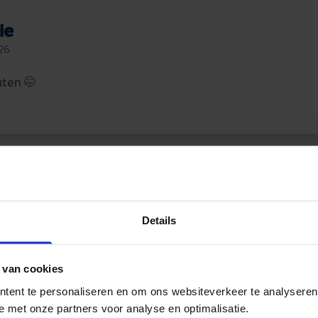
ie
26
uten
🤭
jemama
Details
26
 van cookies
n 4 weken
🥳
👏
zo super echt knap met alles wat je me
m meestal iets van chocola of koek
😨
en mij hielp in het
tent te personaliseren en om ons websiteverkeer te analyseren
m geen idee
e met onze partners voor analyse en optimalisatie.