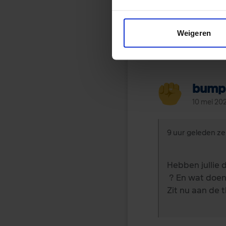
Weigeren
bump
10 mei 20
9 uur geleden zei
Hebben jullie
? En wat doen 
Zit nu aan de 