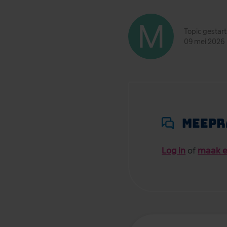
Topic gestar
09 mei 2026
Meepr
Log in
of
maak e