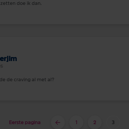
 zetten doe ik dan.
erjim
26
de de craving al met al?
Eerste pagina
1
2
3