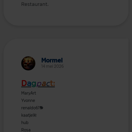
Restaurant.
Mormel
14 mei 2026
D
a
g
p
a
c
t:
MaryArt
Yvonne
renaldo61
🐕
kaatje
🌺
hub
Rosa