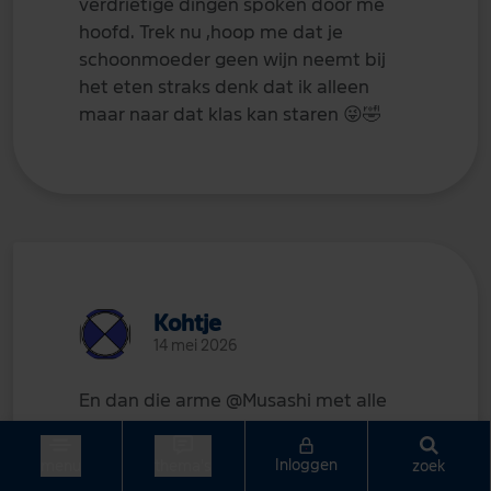
verdrietige dingen spoken door me
hoofd. Trek nu ,hoop me dat je
schoonmoeder geen wijn neemt bij
het eten straks denk dat ik alleen
maar naar dat klas kan staren
😜
🤣
Kohtje
14 mei 2026
En dan die arme
@Musashi
met alle
stress voor een reis. Ook die paniek
kan ik me zo goed voorstellen. Sterker
Inloggen
zoek
menu
thema's
nog, ik zit er momenteel (weer)