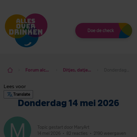
Thema
Doe de check
Forum alcohol de baas
Ditjes, datjes & dagdraad
Donderdag 14 mei 2026
Lees voor
Translate
Donderdag 14 mei 2026
Topic gestart door MaryArt
14 mei 2026
•
82 reacties
•
2190 weergaven