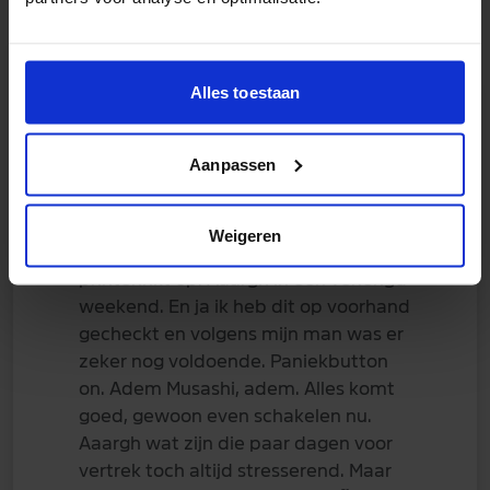
Alles toestaan
Musashi
14 mei 2026
Aanpassen
Aaaargh dan plan ik vandaag in om
alle docs te printen en alles te kunnen
Weigeren
dubbelchecken, is de zwarte
printerinkt op. Aaargh in een verlengd
weekend. En ja ik heb dit op voorhand
gecheckt en volgens mijn man was er
zeker nog voldoende. Paniekbutton
on. Adem Musashi, adem. Alles komt
goed, gewoon even schakelen nu.
Aaargh wat zijn die paar dagen voor
vertrek toch altijd stresserend. Maar