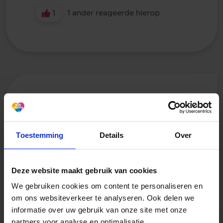
1
1 ander reageerde hierop
Reacher
14 mei 2026
Toestemming
Details
Over
Ik ga vanmiddag ook op pad
😊
kattencafe in een andere stad. Ik heb
Deze website maakt gebruik van cookies
een extra grote tas bij me zodat er
een paar mee naar huis kunnen.
We gebruiken cookies om content te personaliseren en
om ons websiteverkeer te analyseren. Ook delen we
informatie over uw gebruik van onze site met onze
partners voor analyse en optimalisatie.