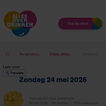
Thema
Doe de check
Forum alcohol de baas
Ditjes, datjes & dagdraad
Zondag 24 mei 2026
Lees voor
Translate
Zondag 24 mei 2026
Topic gestart door bumperjim
24 mei 2026
•
69 reacties
•
1359 weergaven