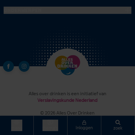
Onderwerpen
Alles over drinken is een initiatief van
Verslavingskunde Nederland
© 2026 Alles Over Drinken
Colofon
Disclaimer
Privacy en cookiebeleid
Inloggen
zoek
menu
thema's