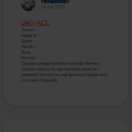
renaldo61
24 mei 2026
D
A
G
P
A
C
T:
Yvonne
kaatje
🌺
Quinn
MaryArt
Rosa
Mormel
Op paaszondag had ik een moeilijk moment.
Gisteren besloot ik naar dezelfde plaats te
wandelen als toen en raar genoeg kreeg ik weer
zin in een frisse pint.