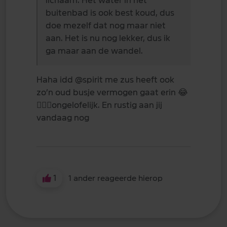
lichaam. Het water in het
buitenbad is ook best koud, dus
doe mezelf dat nog maar niet
aan. Het is nu nog lekker, dus ik
ga maar aan de wandel.
Haha idd
@spirit
me zus heeft ook
zo’n oud busje vermogen gaat erin
😂
🤷🏼‍♀️
ongelofelijk. En rustig aan jij
vandaag nog
1
1 ander reageerde hierop