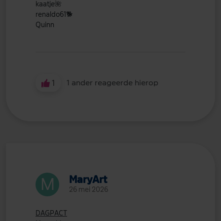
kaatje
🌺
renaldo61
🐕
Quinn
1
1 ander reageerde hierop
MaryArt
26 mei 2026
DAGPACT