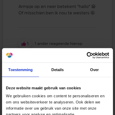
Armpje op en neer betekent "hallo"
😁
Of misschien ben ik nou te westers
🤪
1
1 ander reageerde hierop
Toestemming
Details
Over
Deze website maakt gebruik van cookies
spirit
We gebruiken cookies om content te personaliseren en
26 mei 2026
om ons websiteverkeer te analyseren. Ook delen we
informatie over uw gebruik van onze site met onze
Vandaag gelukkig weer een gewone
partners voor analyse en optimalisatie.