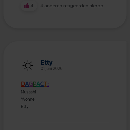
4
4 anderen reageerden hierop
Etty
01 juni 2026
D
A
G
P
A
C
T
:
Musashi
Yvonne
Etty