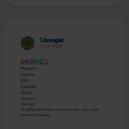
IJsvogel
01 juni 2026
D
A
G
P
A
C
T
:
Musashi
Yvonne
Etty
kaatje
🌺
Quinn
MaryArt
IJsvogel
Ja
@MaryArt
ik doe ook mee hoor . Juni, mijn
favoriete maand.