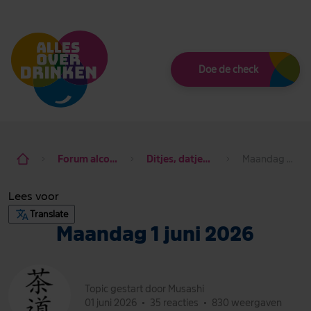
Thema
Doe de check
Forum alcohol de baas
Ditjes, datjes & dagdraad
Maandag 1 juni 2026
Lees voor
Translate
Maandag 1 juni 2026
Topic gestart door Musashi
01 juni 2026
•
35 reacties
•
830 weergaven