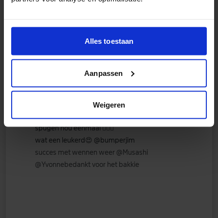
kaatje
🌺
goedenmorgen iedereen
☀️
Alles toestaan
slecht geslapen vreselijke rugpijn Denk dat ik
even dagje voor me zelf neem geen moeders
Aanpassen
bezoekjes ofz ect even thuis opruimen.
onze kleine spruit pikeneens /chichacha heeft
vanmorgen gespuugd is is al 13 maak me altijd
Weigeren
gelijk zorgen.wat nergens op slaat want hondje
spugen nou eenmaal
🤷🏼‍♀️
wat een leukerd
😍
@bumperjim
succes met wennen weer
@Musashi
@Yvonne
bedankt voor het bakkie