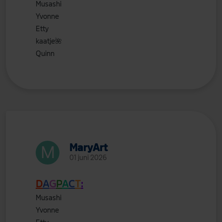
Musashi
Yvonne
Etty
kaatje
🌺
Quinn
MaryArt
01 juni 2026
D
A
G
P
A
C
T
:
Musashi
Yvonne