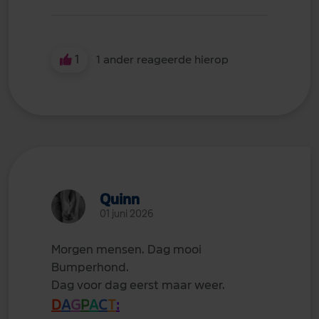
1
1 ander reageerde hierop
Quinn
01 juni 2026
Morgen mensen. Dag mooi
Bumperhond.
Dag voor dag eerst maar weer.
D
A
G
P
A
C
T
: