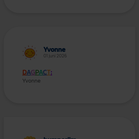
Yvonne
01 juni 2026
D
A
G
P
A
C
T
:
Yvonne