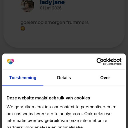
lady jane
01 juni 2026
goeiemooiemorgen frummers
Toestemming
Details
Over
Kaatjemama
01 juni 2026
Deze website maakt gebruik van cookies
D
A
G
P
A
C
T
:
We gebruiken cookies om content te personaliseren en
Musashi
om ons websiteverkeer te analyseren. Ook delen we
Yvonne
informatie over uw gebruik van onze site met onze
Etty
partners voor analyse en optimalisatie.