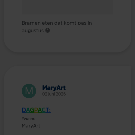
Bramen eten dat komt pas in
augustus
😁
MaryArt
02 juni 2026
D
A
G
P
A
C
T:
Yvonne
MaryArt