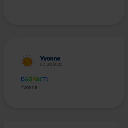
Yvonne
02 juni 2026
D
A
G
P
A
C
T:
Yvonne