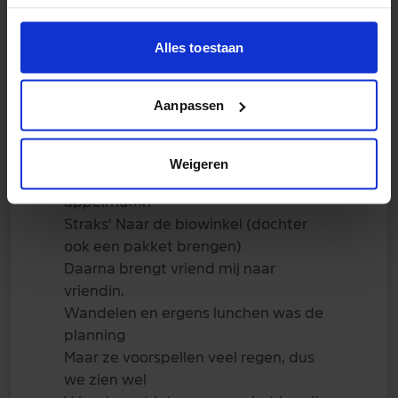
rapilos
02 juni 2026
Alles toestaan
Goedemorgen allemaal
Ontbijt ; zelfgemaakte amandelmelk,
Aanpassen
brinta, blauwe bessen, banaan,
kokosrasp en lijnzaad
Ochtendgym
Weigeren
Nu ; koffie plus zelfgebakken
appelmuffin
Straks' Naar de biowinkel (dochter
ook een pakket brengen)
Daarna brengt vriend mij naar
vriendin.
Wandelen en ergens lunchen was de
planning
Maar ze voorspellen veel regen, dus
we zien wel