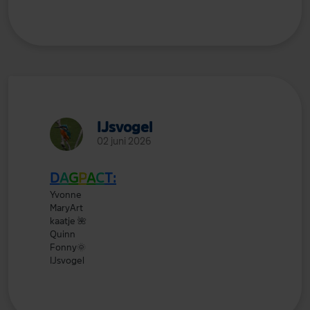
IJsvogel
02 juni 2026
D
A
G
P
A
C
T:
Yvonne
MaryArt
kaatje
🌺
Quinn
Fonny
🌞
IJsvogel