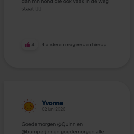
dan mn hond die ook vaak in de weg
staat
👍🏻
4
4 anderen reageerden hierop
Yvonne
02 juni 2026
Goedemorgen
@Quinn
en
@bumperjim
en goedemorgen alle