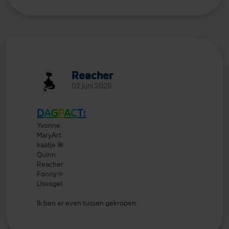
Reacher
02 juni 2026
D
A
G
P
A
C
T:
Yvonne
MaryArt
kaatje
🌺
Quinn
Reacher
Fonny
🌞
IJsvogel
Ik ben er even tussen gekropen.