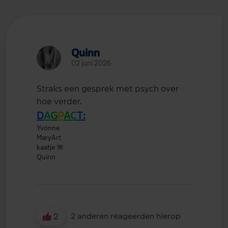
Quinn
02 juni 2026
Straks een gesprek met psych over
hoe verder.
D
A
G
P
A
C
T:
Yvonne
MaryArt
kaatje
🌺
Quinn
2
2 anderen reageerden hierop