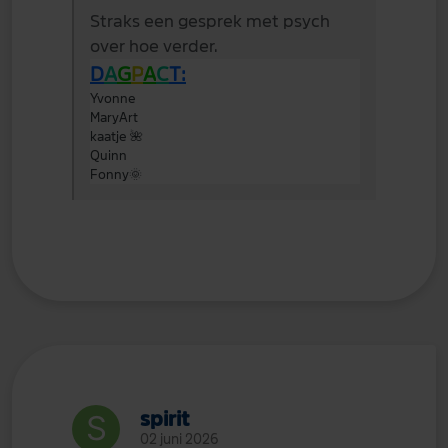
Straks een gesprek met psych
over hoe verder.
D
A
G
P
A
C
T:
Yvonne
MaryArt
kaatje
🌺
Quinn
Fonny
🌞
spirit
02 juni 2026