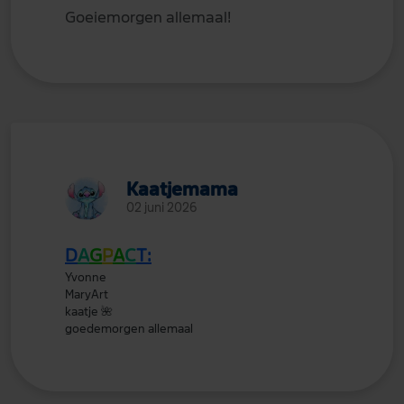
Goeiemorgen allemaal!
Kaatjemama
02 juni 2026
D
A
G
P
A
C
T:
Yvonne
MaryArt
kaatje
🌺
goedemorgen allemaal