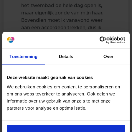
het zwembad de hele dag open is,
maar eigenlijk zonde van mijn haar.
Bovendien moet ik vanavond weer
aan een accordeon trekken, dus ik
gebruik mijn spieren wel. Jammer dat
het zwembad afgelopen weekend
om 13.00 al sloot. Toen had ik wel
Toestemming
Details
Over
even zin gehad om tussendoor een
duik te nemen. Er zijn nog best veel
haren die er wel aan denken om
Deze website maakt gebruik van cookies
alsnog een duik te nemen. Het is niet
koud vandaag. Eigenlijk ook wel
We gebruiken cookies om content te personaliseren en
om ons websiteverkeer te analyseren. Ook delen we
lekker. Heb niet voor niet een
informatie over uw gebruik van onze site met onze
seizoenkaart. Hihi
😆
partners voor analyse en optimalisatie.