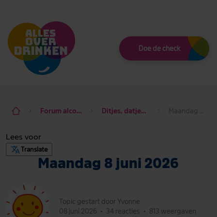
Thema
Doe de check
Forum alcohol de baas
Ditjes, datjes & dagdraad
Maandag 8 juni 2026
Lees voor
Translate
Maandag 8 juni 2026
Topic gestart door Yvonne
08 juni 2026
•
34 reacties
•
813 weergaven