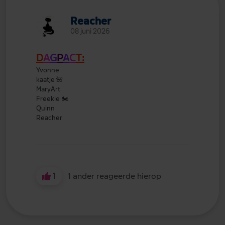
Reacher
08 juni 2026
D
A
G
P
A
C
T:
Yvonne
kaatje
🌺
MaryArt
Freekie
🏍️
Quinn
Reacher
1
1 ander reageerde hierop