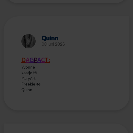
Quinn
08 juni 2026
D
A
G
P
A
C
T:
Yvonne
kaatje
🌺
MaryArt
Freekie
🏍️
Quinn