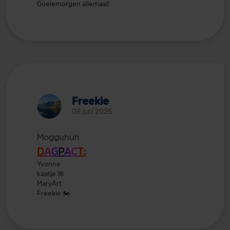
Goeiemorgen allemaal!
Freekie
08 juni 2026
Mogguhuh
D
A
G
P
A
C
T:
Yvonne
kaatje
🌺
MaryArt
Freekie
🏍️