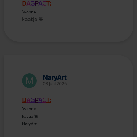
D
A
G
P
A
C
T:
Yvonne
kaatje
🌺
MaryArt
08 juni 2026
D
A
G
P
A
C
T:
Yvonne
kaatje
🌺
MaryArt