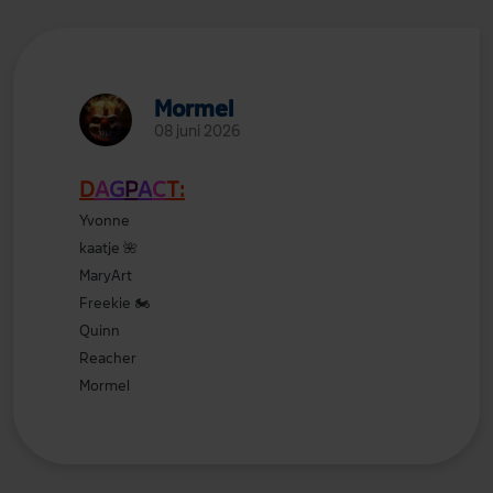
Mormel
08 juni 2026
D
A
G
P
A
C
T:
Yvonne
kaatje
🌺
MaryArt
Freekie
🏍️
Quinn
Reacher
Mormel