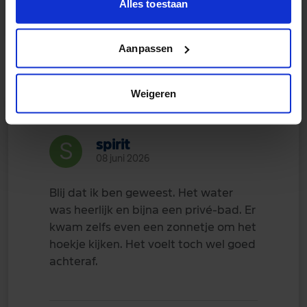
Alles toestaan
1
1 ander reageerde hierop
Aanpassen
Weigeren
spirit
08 juni 2026
Blij dat ik ben geweest. Het water
was heerlijk en bijna een privé-bad. Er
kwam zelfs even een zonnetje om het
hoekje kijken. Het voelt toch wel goed
achteraf.