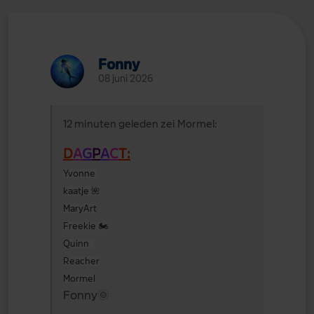
Fonny
08 juni 2026
12 minuten geleden zei Mormel:
D
A
G
P
A
C
T:
Yvonne
kaatje
🌺
MaryArt
Freekie
🏍️
Quinn
Reacher
Mormel
Fonny
🌞