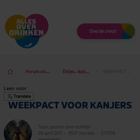
Thema
Doe de check
Forum alcohol de baas
Ditjes, datjes & dagdraad
WEEKPACT VOOR KANJERS
Lees voor
Translate
WEEKPACT VOOR KANJERS
Topic gestart door bolletje
26 april 2011
•
4547 reacties
•
373768
weergaven