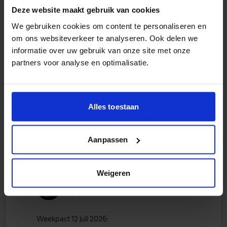
Deze website maakt gebruik van cookies
renaldo61
We gebruiken cookies om content te personaliseren en
12 juli 2026
om ons websiteverkeer te analyseren. Ook delen we
informatie over uw gebruik van onze site met onze
partners voor analyse en optimalisatie.
Weekpact 12 juli 2026:
renaldo61
🐕
Alles toestaan
Aanpassen
Weigeren
Mormel
13 juli 2026
Weekpact 12 juli 2026: