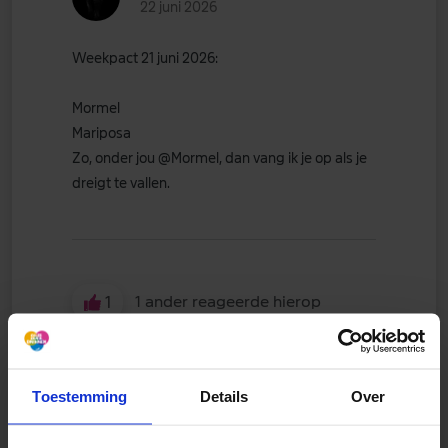
22 juni 2026
Weekpact 21 juni 2026:
Mormel
Mariposa
Zo, onder jou
@Mormel
, dan vang ik je op als je
dreigt te vallen.
1
1 ander reageerde hierop
Toestemming
Details
Over