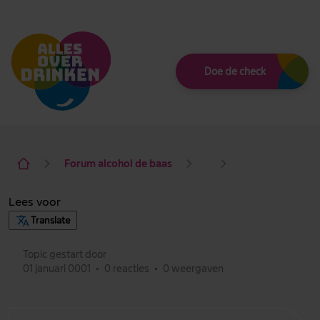
Thema
Doe de check
Forum alcohol de baas
Lees voor
Translate
Topic gestart door
01 januari 0001
•
0 reacties
•
0 weergaven