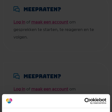
Meepraten?
Log in
of
maak een account
om
gesprekken te starten, te reageren en te
volgen.
Meepraten?
Log in
of
maak een account
om
gesprekken te starten, te reageren en te
volgen.