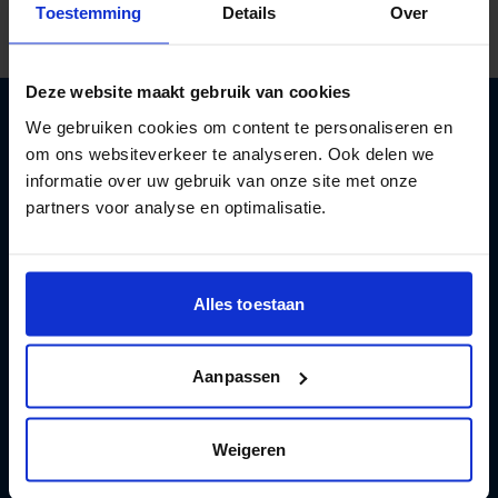
Toestemming
Details
Over
Deze website maakt gebruik van cookies
We gebruiken cookies om content te personaliseren en
om ons websiteverkeer te analyseren. Ook delen we
Aan de slag met een gezonder leven
informatie over uw gebruik van onze site met onze
met minder alcohol
partners voor analyse en optimalisatie.
Registreren
Alles toestaan
Aanpassen
Test en apps
Weigeren
Hulp en advies