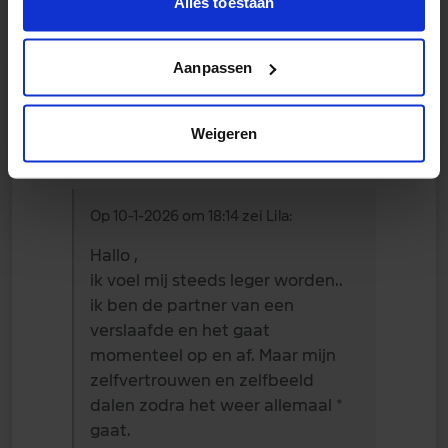
Alles toestaan
Aanpassen
Aikke88
Weigeren
27 maart 2026
Op 10-1-2026 om 18:14 zei Lila:
Hallo ,
ik voel mij steeds leger worden..
ik ben de partner van een
verslaafde en het gaat
momenteel op en af. Maar mijn
zelfvertrouwen en zelfbeeld
dalen zodra het weer allemaal *
gaat.