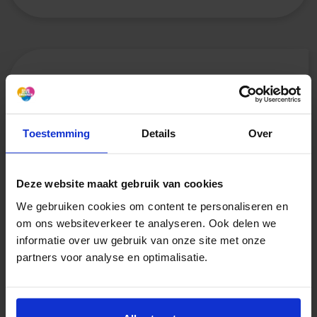
Aikke88
27 maart 2026
Toestemming
Details
Over
Hey
Mijn partner drinkt stiekem. Al enkele
Deze website maakt gebruik van cookies
maanden dat ik hem telkens opnieuw
betrap en me af vraag of hij wel ooit
We gebruiken cookies om content te personaliseren en
gestopt is. Ik ga er onderdoor en weet
om ons websiteverkeer te analyseren. Ook delen we
informatie over uw gebruik van onze site met onze
mezelf geen raad meer.
partners voor analyse en optimalisatie.
Wij hebben ook tieners in huis die er
ook enorm van af zien.