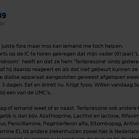
89
24
e juiste fora maar mss kan iemand me toch helpen.
rts op de IC te horen gekregen dat mijn vader (61 jaar) ‘
yndroom’
heeft en dat ze hem ‘Terlipressine’ sinds giste
n of hij daarop reageert en als dat niet gebeurt kunnen z
 de dialise apparaat aangesloten geweest afgelopen week.
3 dagen. Eet en drinkt nu. Krijgt fysio. Willen vandaag
ij een van de UMC’s.
ag of iemand weet of er naast
Terlipressine ook andere
lijk is dan bijv. Azathioprine, Lactitol en lactose, Rifaxi
r, Penicillamine, Peginterferon alfa, Eltombopag, Antivi
amine E), bij andere ziekenhuizen zowel hier ik Nederland