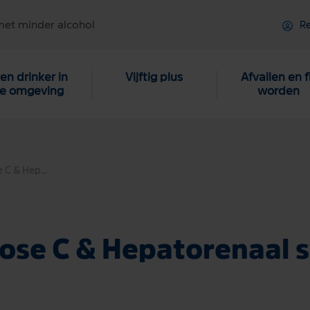
met minder alcohol
Re
en drinker in
Vijftig plus
Afvallen en f
je omgeving
worden
Levercirrose C & Hepatorenaal syndroom
rose C & Hepatorenaal