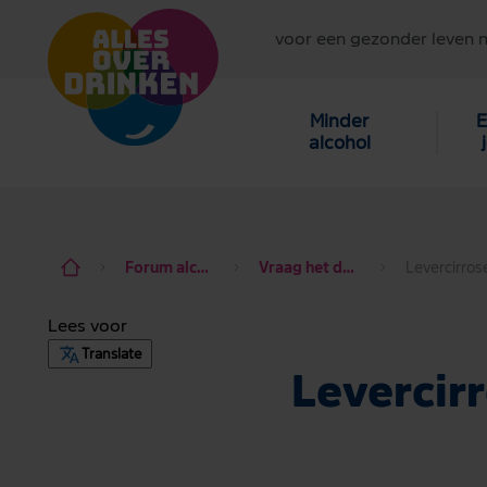
voor een gezonder leven 
Minder
E
alcohol
Forum alcohol de baas
Vraag het de hulpverlener
Lees voor
Translate
Levercir