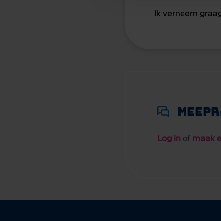
Ik verneem graag 
Meepr
Log in
of
maak e