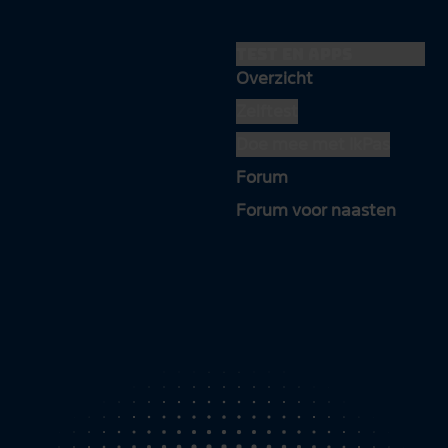
Test en apps
Overzicht
Zelftest
Doe mee met IkPas
Forum
Forum voor naasten