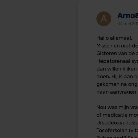
Arno
04 mei 20
Hallo
allemaal,
Misschien niet d
Gisteren van de a
Hepatorenaal s
dan willen kijke
doen. Hij is aan
gekomen na ong. 
gaan aanvragen b
Nou was mijn vra
of medicatie moge
Ursodeoxycholzuu
Tocofersolan (vit