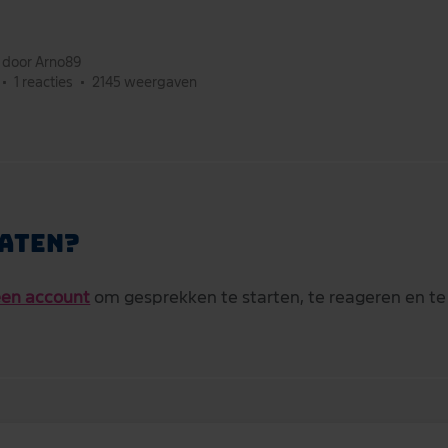
t door Arno89
•
1 reacties
•
2145 weergaven
aten?
en account
om gesprekken te starten, te reageren en te