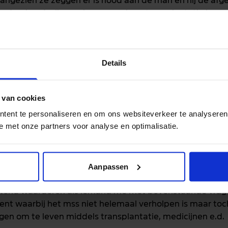
angezien ze zeggen er is nood aan de man en hij de afg
edronken (zullen ze hem geen levertransplantatie kunn
enoeg voor zal zijn. Maandag moet blijken wat de medicat
Details
wachten en ergens zoals eerder gezegd in NL een second 
eer expertise is.
 van cookies
zen of behandelingen die jullie kennen mss in het buitenl
tent te personaliseren en om ons websiteverkeer te analyseren
n? En mocht er de kans zijn dat hij levertransplantatie k
e met onze partners voor analyse en optimalisatie.
er dan in Nederland (6 maanden gemiddelde wachttijd) 
 dan 6 maanden nuchter moeten zijn?
 zelf ook bezig met het onderzoeken ervan.
Aanpassen
ettend waarderen als iemand me met bovenstaande vrag
ent waarbij het mss niet helemaal verholpen is maar toch
jgen om te leven middels transplantatie, medicijnen e.d.