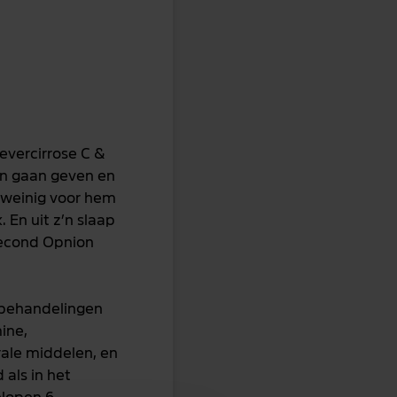
Levercirrose C &
ren gaan geven en
e weinig voor hem
 En uit z’n slaap
 Second Opnion
 behandelingen
mine,
rale middelen, en
 als in het