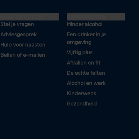
Hulp en advies
Onderwerpen
Stel je vragen
Minder alcohol
Adviesgesprek
Een drinker in je
omgeving
Hulp voor naasten
Vijftig plus
Bellen of e-mailen
Afvallen en fit
De echte feiten
Alcohol en werk
Kinderwens
Gezondheid