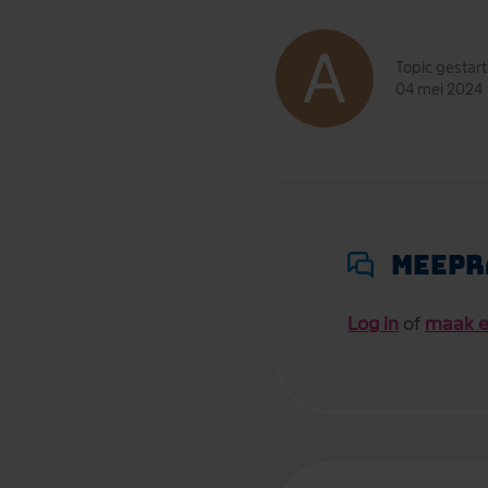
Topic gestar
04 mei 2024
Meepr
Log in
of
maak e