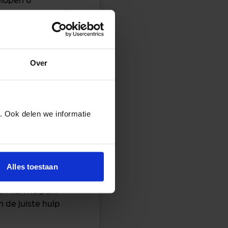
elopen 6
en gegeven en of
ie heeft gedaan
Over
opinion
and die ze hier
. Ook delen we informatie
an krijgen, kan
en waar ze andere
Alles toestaan
en kan helpen.
 de juiste hulp