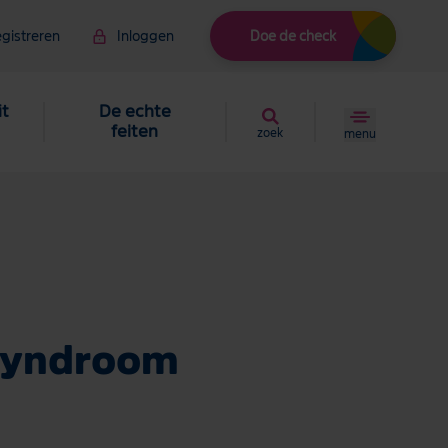
gistreren
Inloggen
Doe de check
it
De echte
feiten
zoek
menu
 syndroom