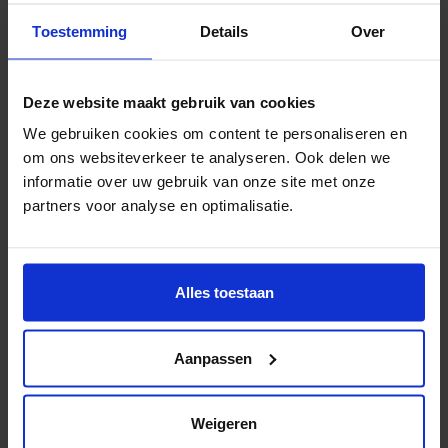
Toestemming
Details
Over
Deze website maakt gebruik van cookies
VERHALEN
We gebruiken cookies om content te personaliseren en
om ons websiteverkeer te analyseren. Ook delen we
informatie over uw gebruik van onze site met onze
App stoppen met drinken
partners voor analyse en optimalisatie.
17 december 2024
•
10 min. leestijd
Alles toestaan
Aanpassen
Weigeren