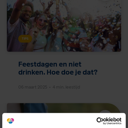
TIPS
Feestdagen en niet
drinken. Hoe doe je dat?
06 maart 2025
•
4 min. leestijd