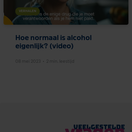
VERHALEN
Hoe normaal is alcohol
eigenlijk? (video)
08 mei 2023
•
2 min. leestijd
Veelgestelde