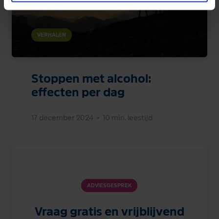
VERHALEN
Stoppen met alcohol:
effecten per dag
17 december 2024
•
10 min. leestijd
ADVIESGESPREK
Vraag gratis en vrijblijvend