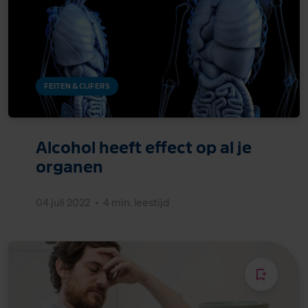
FEITEN & CIJFERS
Alcohol heeft effect op al je
organen
04 juli 2022
•
4 min. leestijd