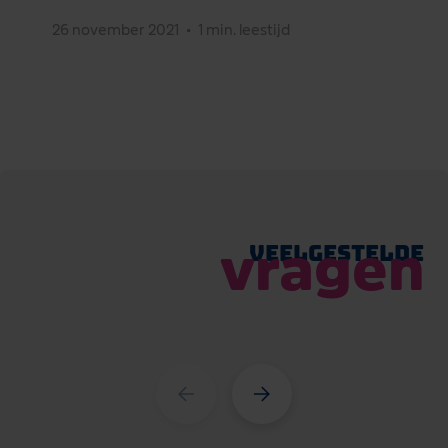
26 november 2021
•
1 min. leestijd
vragen
Veelgestelde