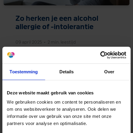
Zo herken je een alcohol
allergie of -intolerantie
09 april 2025
•
2 min. leestijd
Toestemming
Details
Over
Deze website maakt gebruik van cookies
We gebruiken cookies om content te personaliseren en
om ons websiteverkeer te analyseren. Ook delen we
informatie over uw gebruik van onze site met onze
partners voor analyse en optimalisatie.
FEITEN & CIJFERS