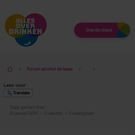
Thema
Doe de check
Forum alcohol de baas
Lees voor
Translate
Topic gestart door
01 januari 0001
•
0 reacties
•
0 weergaven