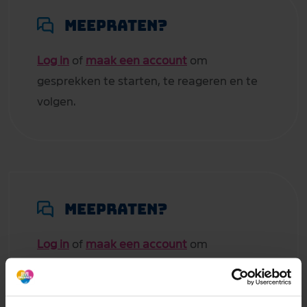
Meepraten?
Log in
of
maak een account
om
gesprekken te starten, te reageren en te
volgen.
Meepraten?
Log in
of
maak een account
om
gesprekken te starten, te reageren en te
volgen.