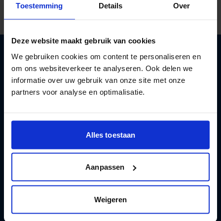
Toestemming
Details
Over
Deze website maakt gebruik van cookies
We gebruiken cookies om content te personaliseren en
om ons websiteverkeer te analyseren. Ook delen we
Aan de slag met een gezonder leven
informatie over uw gebruik van onze site met onze
met minder alcohol
partners voor analyse en optimalisatie.
Registreren
Alles toestaan
Aanpassen
Test en apps
Weigeren
Hulp en advies