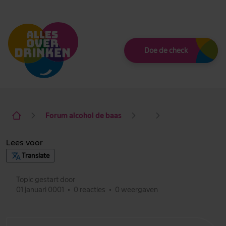
Thema
Doe de check
Forum alcohol de baas
Lees voor
Translate
Topic gestart door
01 januari 0001
•
0 reacties
•
0 weergaven