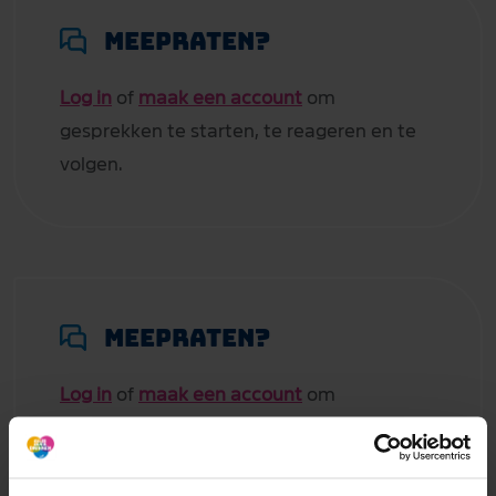
Meepraten?
Log in
of
maak een account
om
gesprekken te starten, te reageren en te
volgen.
Meepraten?
Log in
of
maak een account
om
gesprekken te starten, te reageren en te
volgen.