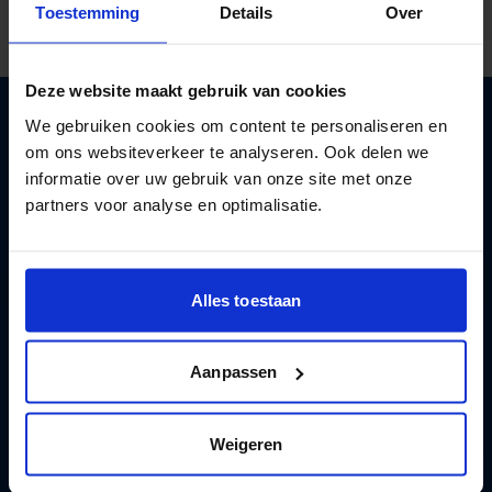
Toestemming
Details
Over
Deze website maakt gebruik van cookies
We gebruiken cookies om content te personaliseren en
om ons websiteverkeer te analyseren. Ook delen we
Aan de slag met een gezonder leven
informatie over uw gebruik van onze site met onze
met minder alcohol
partners voor analyse en optimalisatie.
Registreren
Alles toestaan
Aanpassen
Test en apps
Weigeren
Hulp en advies