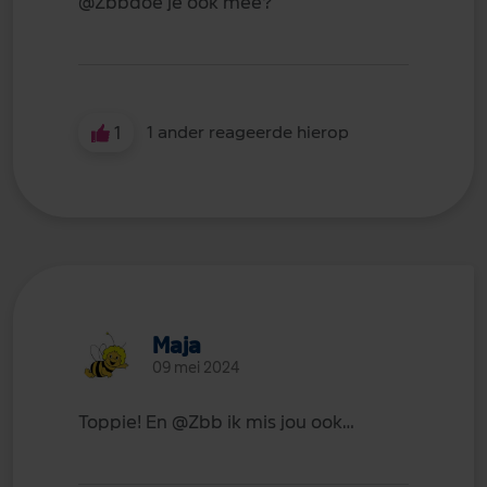
@Zbb
doe je ook mee?
1
1 ander reageerde hierop
Maja
09 mei 2024
Toppie! En
@Zbb
ik mis jou ook…