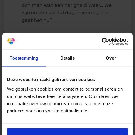
och man wat een narigheid weer… we
zijn nu een aantal dagen verder, hoe
gaat het nu?
Toestemming
Details
Over
Dune
Deze website maakt gebruik van cookies
17 mei 2024
We gebruiken cookies om content te personaliseren en
om ons websiteverkeer te analyseren. Ook delen we
Zijn we nu nog maar een duo
informatie over uw gebruik van onze site met onze
@Fonny
?
partners voor analyse en optimalisatie.
@Maja
waar ben je?
@Zbb
kom je ook weer?