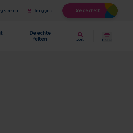
gistreren
Inloggen
Doe de check
it
De echte
feiten
zoek
menu