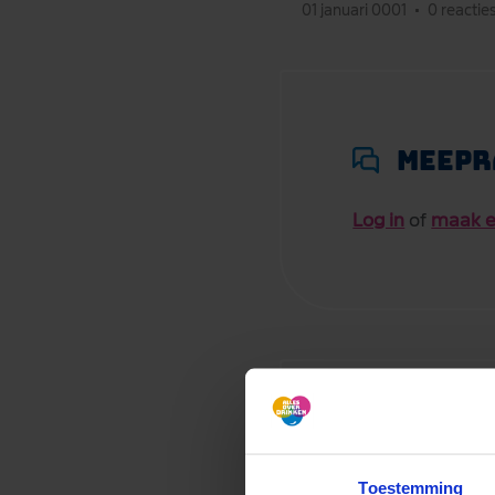
01 januari 0001
•
0 reactie
Meepr
Log in
of
maak e
Meepr
Toestemming