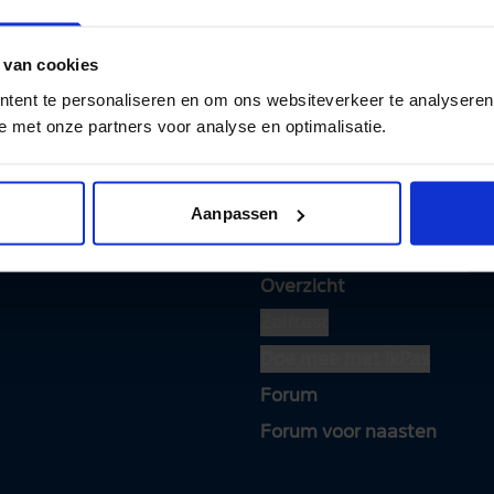
en account
om gesprekken te starten, te reageren en te
 van cookies
tent te personaliseren en om ons websiteverkeer te analyseren
e met onze partners voor analyse en optimalisatie.
Aanpassen
Test en apps
Overzicht
Zelftest
Doe mee met IkPas
Forum
Forum voor naasten