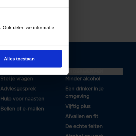
 volgen.
. Ook delen we informatie
Alles toestaan
Hulp en advies
Onderwerpen
Stel je vragen
Minder alcohol
Adviesgesprek
Een drinker in je
omgeving
Hulp voor naasten
Vijftig plus
Bellen of e-mailen
Afvallen en fit
De echte feiten