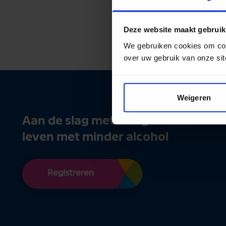
Log in
of
maak e
Deze website maakt gebruik
We gebruiken cookies om con
over uw gebruik van onze sit
Weigeren
Aan de slag met een gezonder
leven met minder alcohol
Registreren