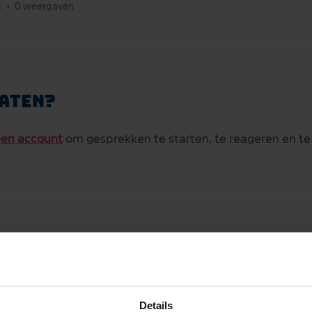
s
•
0 weergaven
aten?
en account
om gesprekken te starten, te reageren en te
aten?
Details