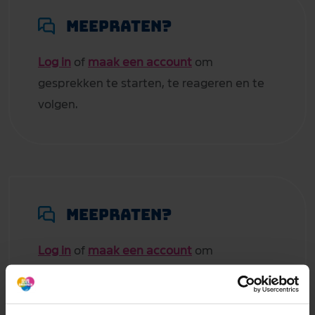
Meepraten?
Log in
of
maak een account
om
gesprekken te starten, te reageren en te
volgen.
Meepraten?
Log in
of
maak een account
om
gesprekken te starten, te reageren en te
volgen.