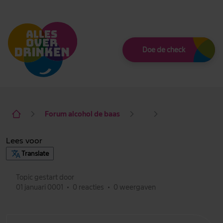
Thema
Doe de check
Forum alcohol de baas
Lees voor
Translate
Topic gestart door
01 januari 0001
•
0 reacties
•
0 weergaven