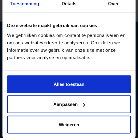
Toestemming
Details
Over
Deze website maakt gebruik van cookies
We gebruiken cookies om content te personaliseren en
om ons websiteverkeer te analyseren. Ook delen we
Aan de slag met een gezonder leven
informatie over uw gebruik van onze site met onze
met minder alcohol
partners voor analyse en optimalisatie.
Registreren
Alles toestaan
Aanpassen
Test en apps
Weigeren
Hulp en advies