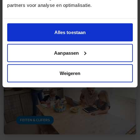
Waarom raakt de één wel
partners voor analyse en optimalisatie.
verslaafd en de ander niet?
(video)
Alles toestaan
17 augustus 2023
•
3 min. leestijd
Aanpassen
Weigeren
FEITEN & CIJFERS