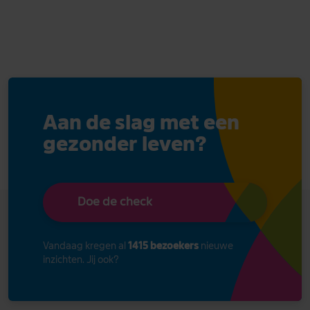
Aan de slag met een
gezonder leven?
Doe de check
Vandaag kregen al
1415 bezoekers
nieuwe
inzichten. Jij ook?