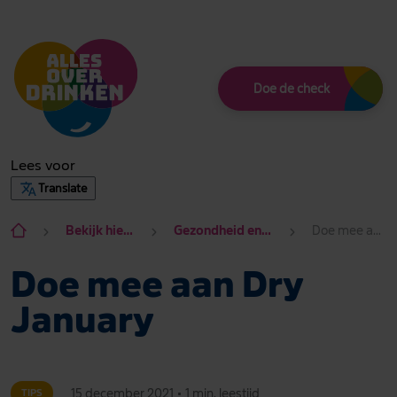
Thema
Doe de check
Lees voor
Translate
Bekijk hier alle onderwerpen
Gezondheid en alcohol Gezond of niet?
Doe mee aan Dry January
Doe mee aan Dry
January
15 december 2021
•
1 min. leestijd
TIPS