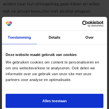
anders naar hun drinkgedrag gaan kijken en willen
ook ná januari bewuster met alcohol omgaan.
👉 Lees ons artikel
Na Dry January: hoe ga je verder?
voor tips om ook daarna een goede balans te
Toestemming
Details
Over
houden.
Deze website maakt gebruik van cookies
We gebruiken cookies om content te personaliseren en
om ons websiteverkeer te analyseren. Ook delen we
informatie over uw gebruik van onze site met onze
partners voor analyse en optimalisatie.
Aan de slag met een
gezonder leven?
Alles toestaan