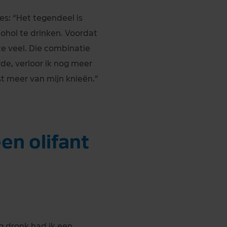
es: “Het tegendeel is
ohol te drinken. Voordat
te veel. Die combinatie
de, verloor ik nog meer
ast meer van mijn knieën.”
en olifant
og dronk had ik een