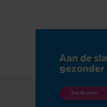
Aan de sl
gezonder 
Doe de check