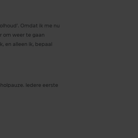
volhoud’. Omdat ik me nu
oor om weer te gaan
, en alleen ik, bepaal
coholpauze. Iedere eerste