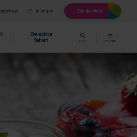
egistreer
Inloggen
Doe de check
it
De echte
feiten
zoek
menu