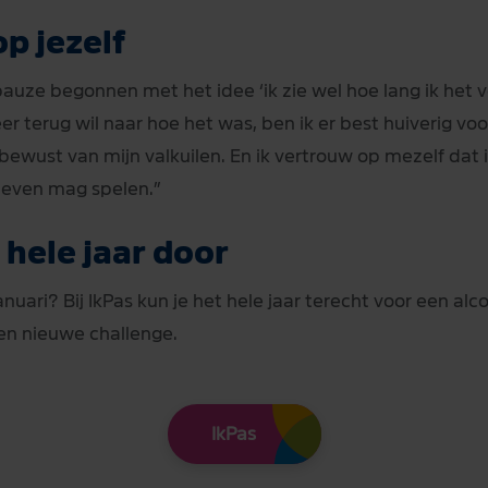
p jezelf
pauze begonnen met het idee ‘ik zie wel hoe lang ik het 
eer terug wil naar hoe het was, ben ik er best huiverig v
bewust van mijn valkuilen. En ik vertrouw op mezelf dat ik
n leven mag spelen.”
 hele jaar door
anuari? Bij IkPas kun je het hele jaar terecht voor een al
en nieuwe challenge.
IkPas