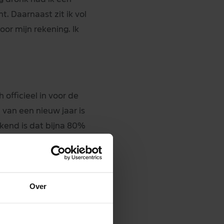
t. Daarnaast zit ik vol
or mijn rekening. Ik
officieel in voor de
van een nieuw jaar is
ekend is dat bijna 80%
 alcohol drinkt.
Over
ol laagdrempelige
 badges en kun je een