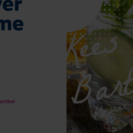
ver
ame
61 jaar
artikel