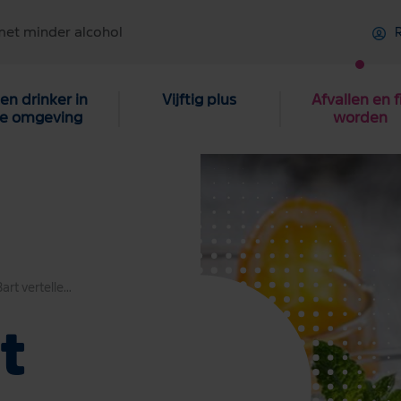
met minder alcohol
R
en drinker in
Vijftig plus
Afvallen en f
je omgeving
worden
Kees en Bart vertellen over hun deelname aan IkPas
t