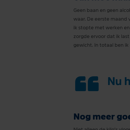
Geen baan en geen alcoh
waar. De eerste maand ve
ik stopte met werken en 
zorgde ervoor dat ik las
gewicht. In totaal ben ik
“
Nu h
Nog meer go
Niet alleen de kilo’s vl