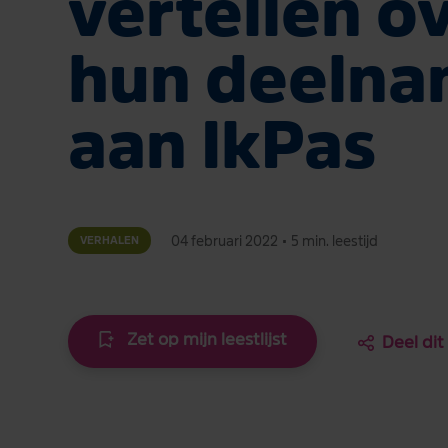
vertellen o
hun deeln
aan IkPas
04 februari 2022
•
5 min. leestijd
VERHALEN
Zet op mijn leestlijst
Deel dit 