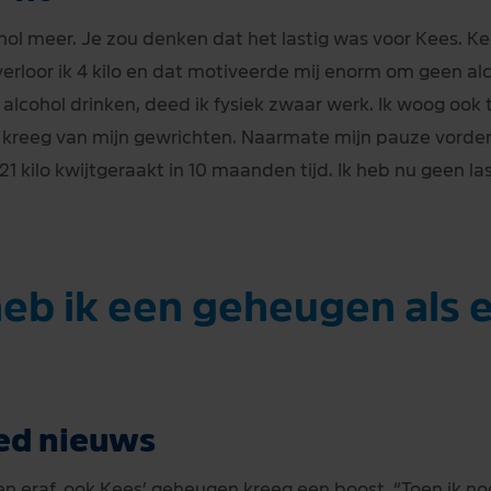
ol meer. Je zou denken dat het lastig was voor Kees. Ke
rloor ik 4 kilo en dat motiveerde mij enorm om geen alc
alcohol drinken, deed ik fysiek zwaar werk. Ik woog ook 
t kreeg van mijn gewrichten. Naarmate mijn pauze vorder
 21 kilo kwijtgeraakt in 10 maanden tijd. Ik heb nu geen l
eb ik een geheugen als e
ed nieuws
ogen eraf, ook Kees’ geheugen kreeg een boost. “Toen ik n