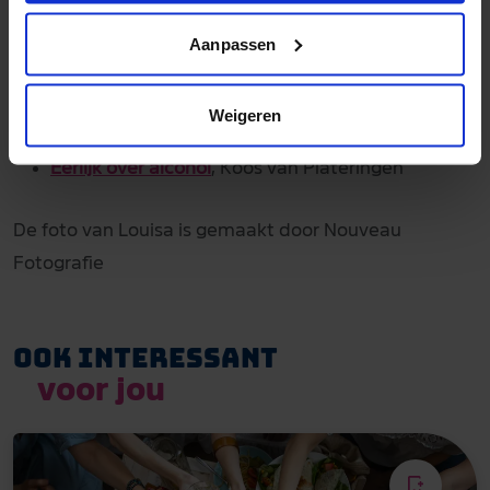
Chardonnee,
Claire Pooley
Nou, nog eentje dan,
Mariëtte Wijne
Aanpassen
Podcasts
Weigeren
Onverdoofd
, Erik Jan Harmens
Eerlijk over alcohol
, Koos van Plateringen
De foto van Louisa is gemaakt door Nouveau
Fotografie
Ook interessant
voor jou