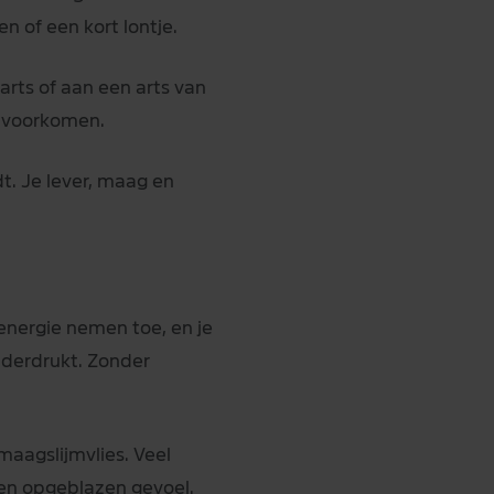
en of een kort lontje.
sarts of aan een arts van
e voorkomen.
t. Je lever, maag en
 energie nemen toe, en je
derdrukt. Zonder
maagslijmvlies. Veel
en opgeblazen gevoel.