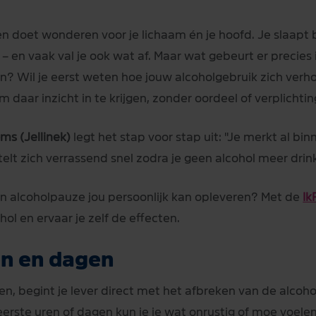
 doet wonderen voor je lichaam én je hoofd. Je slaapt bete
 – en vaak val je ook wat af. Maar wat gebeurt er precies i
ken? Wil je eerst weten hoe jouw alcoholgebruik zich ver
 daar inzicht in te krijgen, zonder oordeel of verplichtin
ms (Jellinek)
legt het stap voor stap uit: "Je merkt al b
telt zich verrassend snel zodra je geen alcohol meer drink
n alcoholpauze jou persoonlijk kan opleveren? Met de
Ik
ol en ervaar je zelf de effecten.
en en dagen
en, begint je lever direct met het afbreken van de alcohol
 eerste uren of dagen kun je je wat onrustig of moe voe