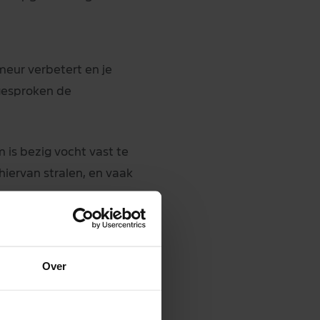
umeur verbetert en je
gesproken de
 is bezig vocht vast te
hiervan stralen, en vaak
Over
loeddruk stabiliseert, je
icht hebt, helderder