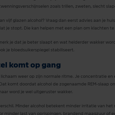
ntwenningsverschijnselen zoals trillen, zweten, slecht slap
an vijf glazen alcohol? Vraag dan eerst advies aan je hui
dat je stopt. Die kan helpen met een plan om klachten t
erk je dat je beter slaapt en wat helderder wakker word
ok je bloedsuikerspiegel stabiliseert.
tel komt op gang
 lichaam weer op zijn normale ritme. Je concentratie en
. Dat komt doordat alcohol de zogenaamde REM-slaap on
maar word je wel uitgeruster wakker.
rschil. Minder alcohol betekent minder irritatie van het 
 minder last van oprispingen, brandend maagzuur of e