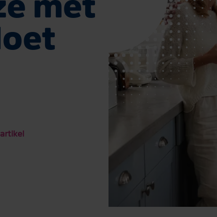
ze met
doet
artikel