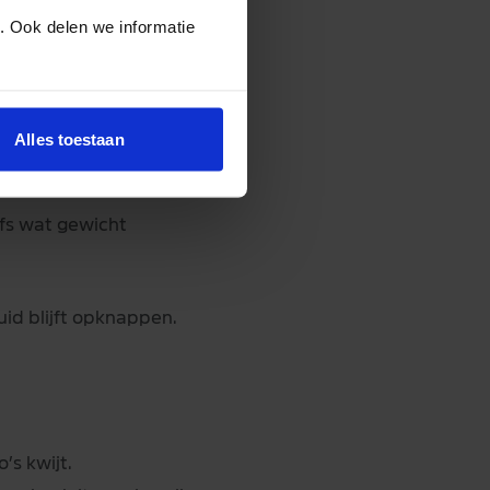
. Ook delen we informatie
eld met zo’n 15%
doen: afvalstoffen
Alles toestaan
lfs wat gewicht
id blijft opknappen.
’s kwijt.