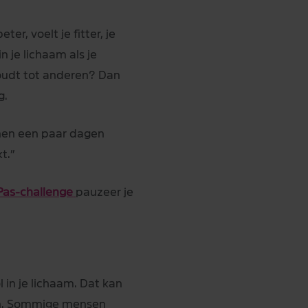
r, voelt je fitter, je
n je lichaam als je
houdt tot anderen? Dan
g.
innen een paar dagen
t.”
Pas-challenge
pauzeer je
 in je lichaam. Dat kan
len. Sommige mensen