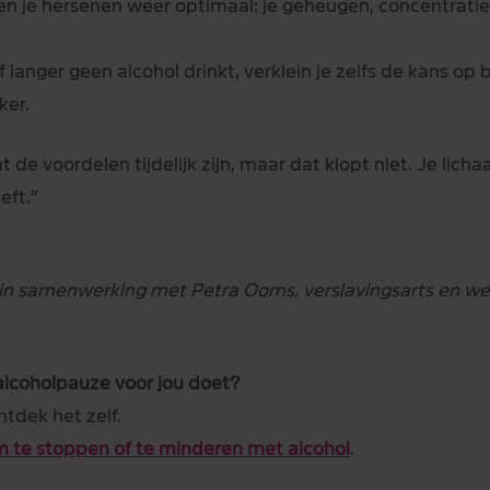
je hersenen weer optimaal: je geheugen, concentratie 
f langer geen alcohol drinkt, verklein je zelfs de kans o
ker.
e voordelen tijdelijk zijn, maar dat klopt niet. Je lichaa
eft.”
n in samenwerking met Petra Ooms, verslavingsarts en werk
lcoholpauze voor jou doet?
tdek het zelf.
m te stoppen of te minderen met alcohol
.