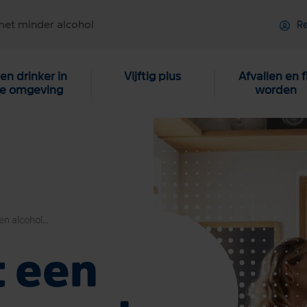
met minder alcohol
Re
en drinker in
Vijftig plus
Afvallen en f
je omgeving
worden
Dokter: wat een alcoholpauze met je lichaam doet
t een