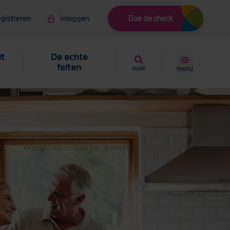
gistreren
Inloggen
Doe de check
it
De echte
feiten
zoek
menu