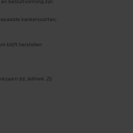
en besluitvorming zijn
p bepaalde kankersoorten,
m blijft herstellen
zaam bij Jellinek. Zij