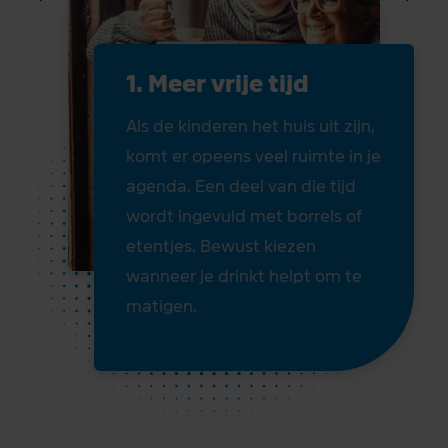
1. Meer vrije tijd
Als de kinderen het huis uit zijn,
komt er opeens veel ruimte in je
agenda. Een deel van die tijd
wordt ingevuld met borrels of
etentjes. Bewust kiezen
wanneer je drinkt helpt om te
matigen.