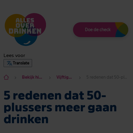
Thema
Doe de check
Lees voor
Translate
Bekijk hier alle onderwerpen
Vijftigplus Fit en gezond
5 redenen dat 50-plussers meer gaan drinken
5 redenen dat 50-
plussers meer gaan
drinken