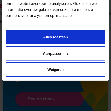
om ons websiteverkeer te analyseren. Ook delen we
Bekijk de video van Lena
, die op haar 60ste besloot 100
informatie over uw gebruik van onze site met onze
dagen geen alcohol te drinken. En ja, ze bleef nog net zo
partners voor analyse en optimalisatie.
gezellig — én voelde zich fitter en energieker!
Alles toestaan
Aanpassen
Aan de slag met een
Weigeren
gezonder leven?
Doe de check