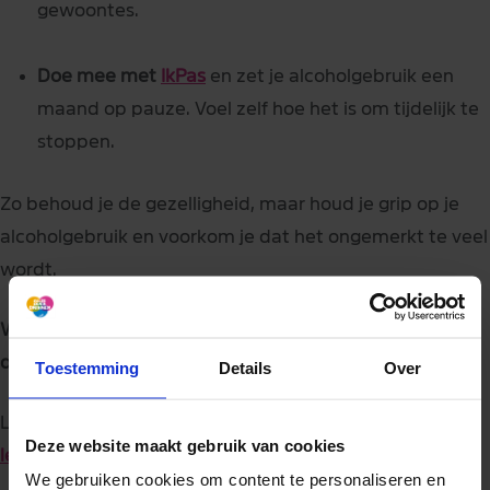
gewoontes.
Doe mee met
IkPas
en zet je alcoholgebruik een
maand op pauze. Voel zelf hoe het is om tijdelijk te
stoppen.
Zo behoud je de gezelligheid, maar houd je grip op je
alcoholgebruik en voorkom je dat het ongemerkt te veel
wordt.
Wil je nog meer voordeel halen uit minder alcohol
drinken?
Toestemming
Details
Over
Lees ons uitgebreide artikel:
Minderen met alcohol: dit
Deze website maakt gebruik van cookies
levert het op
We gebruiken cookies om content te personaliseren en