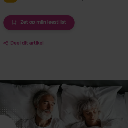
Zet op mijn leestlijst
Deel dit artikel