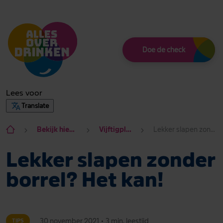
Thema
Doe de check
Lees voor
Translate
Bekijk hier alle onderwerpen
Vijftigplus Fit en gezond
Lekker slapen zonder borrel? Het kan!
Lekker slapen zonder
borrel? Het kan!
30 november 2021
•
3 min. leestijd
TIPS