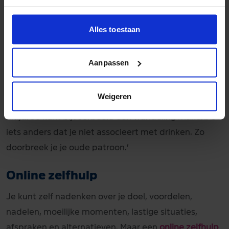
drinken.’ Vind je het fijn om ervaringen van anderen
te lezen of te delen? Op het
Forum
lees je hoe
Alles toestaan
anderen hun startmoment aanpakken.
Aanpassen
Omgaan met mensen die niet veel drinken helpt,
vertelt ze. ‘Net als iets anders gaan doen dan
Weigeren
normaal. Of op een ander moment afspreken dan
altijd. Je kunt bijvoorbeeld een wandeling maken. Of
iets anders dat je niet associeert met drinken. Zo
doorbreek je je oude patroon.’
Online zelfhulp
Je kunt zelf nadenken over je doel, voordelen,
nadelen, moeilijke momenten, lastige situaties,
afspraken en alternatieven. Maar een
online zelfhulp