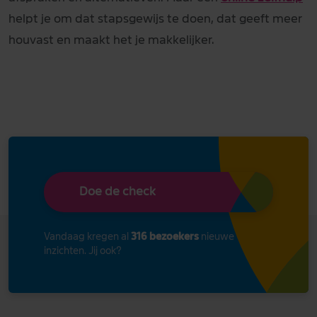
helpt je om dat stapsgewijs te doen, dat geeft meer
houvast en maakt het je makkelijker.
Doe de check
Vandaag kregen al
316 bezoekers
nieuwe
inzichten. Jij ook?